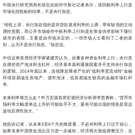
中国央行研究局局长徐忠此前对中新社记者表示，逆回购利率上行是
市场化招投标的结果，不是央行加息。
“传统上讲，央行加息指的是存贷款基准利率的上调，带有较强的主动
调控意图，而公开市场操作中标利率上行则是在资金供求影响下随行
就市的表现，主要是由市场决定的，一些市场人士看到了二者的差
别，认为不是央行加息。”徐忠说。
中信证券首席经济学家诸建芳认为，此番多种资金利率上行，央行意
在调控资产泡沫和去杠杆，经济基本面和通胀因素并不支持央行加息
的逻辑。2014年底以来，连续降息降准产生的“低利率宽流动性”金融
环境容易滋生房地产、债市泡沫，也容易滋生较高的金融市场杠杆
率。
未来利率将怎么走？申万宏源首席宏观经济分析师李慧勇称，“货币市
场利率大幅度单边上升的可能似乎不大，最有可能出现的情形是双边
波动且弹性加大。”
他告诉记者，从未来3至6个月的角度看，不必对利率上行过于担心，
如果未来中国资金流出压力进一步减轻，经济再次面临调整压力，去