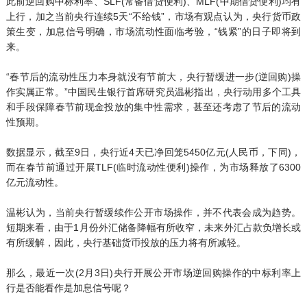
此前逆回购中标利率、SLF(常备借贷便利)、MLF(中期借贷便利)均有
上行，加之当前央行连续5天“不给钱”，市场有观点认为，央行货币政
策生变，加息信号明确，市场流动性面临考验，“钱紧”的日子即将到
来。
“春节后的流动性压力本身就没有节前大，央行暂缓进一步(逆回购)操
作实属正常。”中国民生银行首席研究员温彬指出，央行动用多个工具
和手段保障春节前现金投放的集中性需求，甚至还考虑了节后的流动
性预期。
数据显示，截至9日，央行近4天已净回笼5450亿元(人民币，下同)，
而在春节前通过开展TLF(临时流动性便利)操作，为市场释放了6300
亿元流动性。
温彬认为，当前央行暂缓续作公开市场操作，并不代表会成为趋势。
短期来看，由于1月份外汇储备降幅有所收窄，未来外汇占款负增长或
有所缓解，因此，央行基础货币投放的压力将有所减轻。
那么，最近一次(2月3日)央行开展公开市场逆回购操作的中标利率上
行是否能看作是加息信号呢？